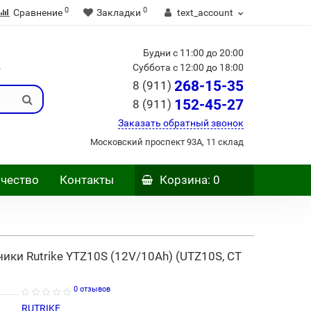
0
0
Сравнение
Закладки
text_account
Будни с 11:00 до 20:00
Б
Суббота с 12:00 до 18:00
268-15-35
8 (911)
152-45-27
8 (911)
Заказать обратный звонок
Московский проспект 93А, 11 склад
чество
Контакты
Корзина
: 0
ики Rutrike YTZ10S (12V/10Ah) (UTZ10S, CT
0 отзывов
RUTRIKE