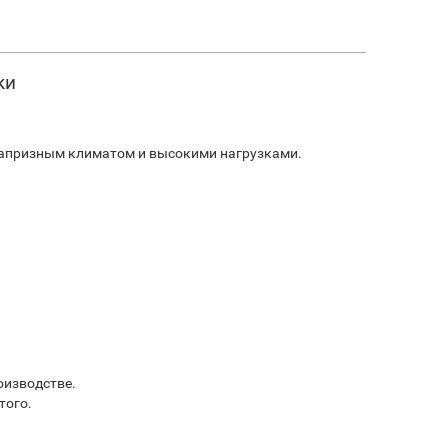
ки
 капризным климатом и высокими нагрузками.
оизводстве.
того.