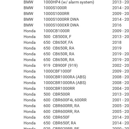
BMW
1000
HP4 (w/ alarm system)
2013 - 2
BMW
1000
S1000R
2014 - 2
BMW
1000
S1000RR
2009 - 2
BMW
1000
S1000RR DWA
2014 - 2
BMW
1000
S1000XR DWA
2016
Honda
1000
CB1000R
2009 - 2
Honda
500
CB500X, F
2013 - 2
Honda
650
CB650F, FA
2018
Honda
650
CB650R, RA
2019
Honda
650
CB650R, RA
2019 - 2
Honda
650
CB650R, RA
2019 - 2
Honda
919
CB900F (919)
2002 - 2
Honda
1000
CBF1000F
2009 - 2
Honda
1000
CBR1000RA (ABS)
2008 - 2
Honda
1000
CBR1000RA (ABS)
2008 - 2
Honda
1000
CBR1000RR
2004 - 2
Honda
500
CBR500R
2013 - 2
Honda
600
CBR600F4i, 600RR
2001 - 2
Honda
600
CBR600RR, RA
2005 - 2
Honda
600
CBR600RR, RA
2005 - 2
Honda
650
CBR650F
2014 - 2
Honda
650
CBR650F, RA
2014 - 2
Honda
929
CBR929RR, RE
2000 - 2