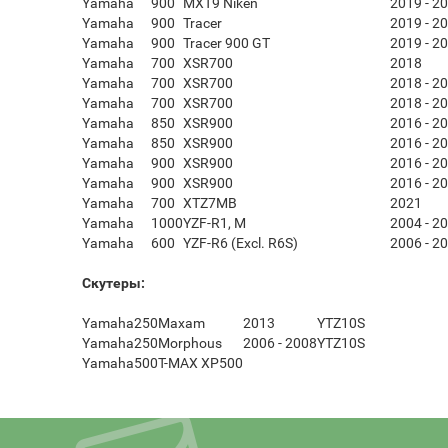
Yamaha
900
MXT9 Niken
2019 - 2
Yamaha
900
Tracer
2019 - 2
Yamaha
900
Tracer 900 GT
2019 - 2
Yamaha
700
XSR700
2018
Yamaha
700
XSR700
2018 - 2
Yamaha
700
XSR700
2018 - 2
Yamaha
850
XSR900
2016 - 2
Yamaha
850
XSR900
2016 - 2
Yamaha
900
XSR900
2016 - 2
Yamaha
900
XSR900
2016 - 2
Yamaha
700
XTZ7MB
2021
Yamaha
1000
YZF-R1, M
2004 - 2
Yamaha
600
YZF-R6 (Excl. R6S)
2006 - 2
Скутеры:
Yamaha
250
Maxam
2013
YTZ10S
Yamaha
250
Morphous
2006 - 2008
YTZ10S
Yamaha
500
T-MAX XP500