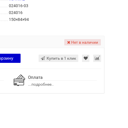
024016-03
024016
150×84×94
Нет в наличии
орзину
Купить в 1 клик
Оплата
...подробнее..