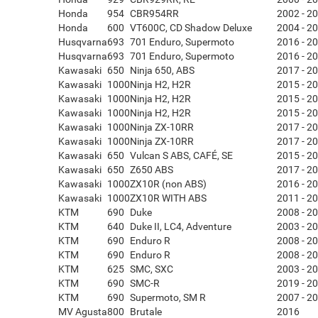
Honda
954
CBR954RR
2002 - 2
Honda
600
VT600C, CD Shadow Deluxe
2004 - 2
Husqvarna
693
701 Enduro, Supermoto
2016 - 2
Husqvarna
693
701 Enduro, Supermoto
2016 - 2
Kawasaki
650
Ninja 650, ABS
2017 - 2
Kawasaki
1000
Ninja H2, H2R
2015 - 2
Kawasaki
1000
Ninja H2, H2R
2015 - 2
Kawasaki
1000
Ninja H2, H2R
2015 - 2
Kawasaki
1000
Ninja ZX-10RR
2017 - 2
Kawasaki
1000
Ninja ZX-10RR
2017 - 2
Kawasaki
650
Vulcan S ABS, CAFÉ, SE
2015 - 2
Kawasaki
650
Z650 ABS
2017 - 2
Kawasaki
1000
ZX10R (non ABS)
2016 - 2
Kawasaki
1000
ZX10R WITH ABS
2011 - 2
KTM
690
Duke
2008 - 2
KTM
640
Duke II, LC4, Adventure
2003 - 2
KTM
690
Enduro R
2008 - 2
KTM
690
Enduro R
2008 - 2
KTM
625
SMC, SXC
2003 - 2
KTM
690
SMC-R
2019 - 2
KTM
690
Supermoto, SM R
2007 - 2
MV Agusta
800
Brutale
2016