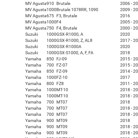
MV Agusta
910
Brutale
2006 - 2
MV Agusta
1000
Brutale 1078RR, 1090
2009 - 2
MV Agusta
675
F3, Brutale
2016
MV Agusta
1000
F4
2005 - 2
MV Agusta
750
F4, Brutale
2000 - 2
Suzuki
1000
GSX-R1000, A
2020
Suzuki
1000
GSX-R1000, Z, AL8
2017 - 2
Suzuki
1000
GSX-R1000A
2020
Suzuki
1000
GSX-S1000, A, F, FA
2018
Yamaha
850
FJ-09
2015 - 2
Yamaha
700
FZ-07
2015 - 2
Yamaha
850
FZ-09
2014 - 2
Yamaha
1000
FZ-10
2017
Yamaha
800
FZ8
2011 - 2
Yamaha
1000
MT-10
2018 - 2
Yamaha
1000
MT-10
2018 - 2
Yamaha
700
MT07
2018
Yamaha
700
MT07
2018 - 2
Yamaha
700
MT07
2018 - 2
Yamaha
900
MT09
2018
Yamaha
900
MT09
2018 - 2
Yamaha
900
MT09
2018 - 2