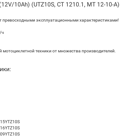
(12V/10Ah) (UTZ10S, CT 1210.1, MT 12-10-A)
т превосходными эксплуатационными характеристиками!
/ч
й мотоциклетной техники от множества производителей.
ики:
015
YTZ10S
016
YTZ10S
009
YTZ10S