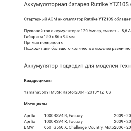
Аккумуляторная батарея Rutrike YTZ10S 
Стартерный AGM аккумулятор
Rutrike YTZ10S
обладае
Пусковой ток аккумулятора: 120 Ампер, емкость - 8,6 А
Габариты 150 х 86 х 94 мм
Прямая полярность
Подходит для большого количества моделей различно
Аккумулятор подходит для моделей техн
Квадроциклы
Yamaha
350
YFM35R Raptor
2004 - 2013
YTZ10S
Мотоциклы
Aprilia
1000
RSV4 R, Factory
2009 - 2
Aprilia
1000
RSV4 R, Factory
2009 - 2
BMW
650
G560 X, Challenge, Country, Moto
2006 - 2