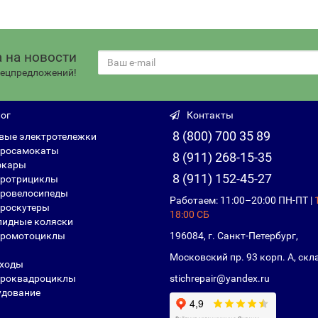
 на новости
спецпредложений!
ог
Контакты
8 (800) 700 35 89
вые электротележки
росамокаты
8 (911) 268-15-35
фкары
8 (911) 152-45-27
ротрициклы
ровелосипеды
Работаем: 11:00–20:00 ПН-ПТ |
роскутеры
18:00 СБ
идные коляски
ромотоциклы
196084, г. Санкт-Петербург,
Московский пр. 93 корп. А, скл
ходы
роквадроциклы
stichrepair@yandex.ru
дование