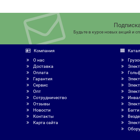
Подписка
Будьте в курсе новых акций и 
Компания
Катал
О нас
Грузо
Доставка
Элект
Оплата
Голь
Гарантия
Элект
Сервис
Элект
Опт
Элект
Сотрудничество
Инвал
Отзывы
Элект
Новости
Багги
Контакты
Везде
Карта сайта
Элект
Обору