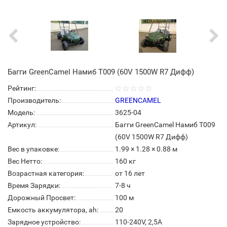
Багги GreenCamel Намиб T009 (60V 1500W R7 Дифф)
Рейтинг:
Производитель:
GREENCAMEL
Модель:
3625-04
Артикул:
Багги GreenCamel Намиб T009
(60V 1500W R7 Дифф)
Вес в упаковке:
1.99 × 1.28 × 0.88 м
Вес Нетто:
160 кг
Возрастная категория:
от 16 лет
Время Зарядки:
7-8 ч
Дорожный Просвет:
100 м
Емкость аккумулятора, ah:
20
Зарядное устройство:
110-240V, 2,5A