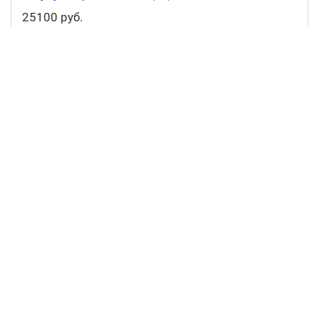
25100 руб.
-
В корзину
+
Аккумулятор 36V 15 A/h ULTRA
17580 руб.