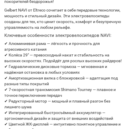
покорителей бездорожья!
Gelbert NAVI от Eltreco сочетает в себе передовые технологии,
мощность и стильный дизайн. Эти электровелосипеды
созданы для тех, кто ценит скорость, комфорт и безупречную
управляемость на любом рельефе.
Ключевые особенности электровелосипедов NAVI:
✔ Алюминиевая рама — лёгкость и прочность для
агрессивного катания
✔ Колёса 29" — превосходный накат и стабильность на
высоких скоростях. Подойдёт для рослых высоких райдеров!
✔ Гидравлические дисковые тормоза — мгновенная и
надёжная остановка в любых условиях
✔ Амортизационная вилка с блокировкой — адаптация под
разные типы покрытий
✔ 7-скоростная трансмиссия Shimano Tourney — плавное и
точное переключение передач
✔ Редукторный мотор — мощный и плавный разгон без
лишнего шума
✔ Интегрированный быстросъёмный аккумулятор —
эргономичный дизайн и защита от внешних воздействий
✔ Цветной ЖК-дисплей — интуитивно понятное управление и