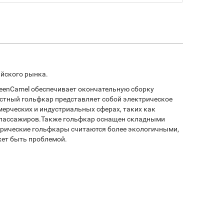
ийского рынка.
reenCamel обеспечивает окончательную сборку
стный гольфкар представляет собой электрическое
мерческих и индустриальных сферах, таких как
ки пассажиров.Также гольфкар оснащен складными
трические гольфкары считаются более экологичными,
жет быть проблемой.