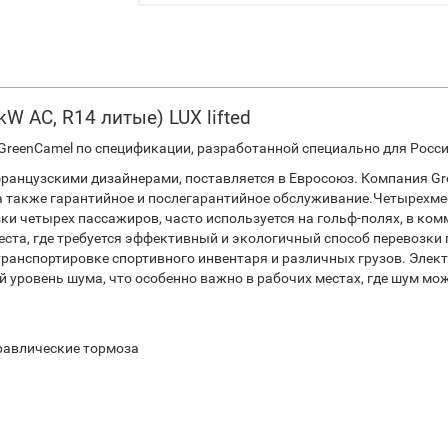
kW AC, R14 литые) LUX lifted
reenCamel по спецификации, разработанной специально для Росс
французскими дизайнерами, поставляется в Евросоюз. Компания G
 также гарантийное и послегарантийное обслуживание.Четырехме
ки четырех пассажиров, часто используется на гольф-полях, в ком
 места, где требуется эффективный и экологичный способ перевоз
транспортировке спортивного инвентаря и различных грузов. Элек
й уровень шума, что особенно важно в рабочих местах, где шум мо
дравлические тормоза