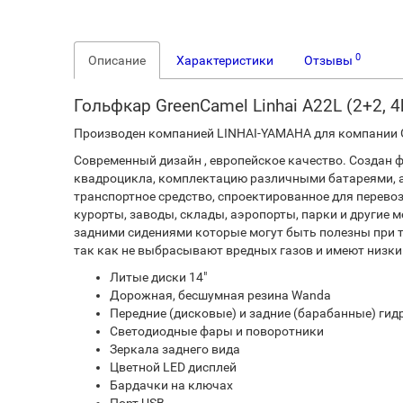
0
Описание
Характеристики
Отзывы
Гольфкар GreenCamel Linhai A22L (2+2, 4
Производен компанией LINHAI-YAMAHA для компании G
Современный дизайн , европейское качество. Создан 
квадроцикла, комплектацию различными батареями, а
транспортное средство, спроектированное для перевоз
курорты, заводы, склады, аэропорты, парки и другие
задними сидениями которые могут быть полезны при 
так как не выбрасывают вредных газов и имеют низки
Литые диски 14″
Дорожная, бесшумная резина Wanda
Передние (дисковые) и задние (барабанные) ги
Светодиодные фары и поворотники
Зеркала заднего вида
Цветной LED дисплей
Бардачки на ключах