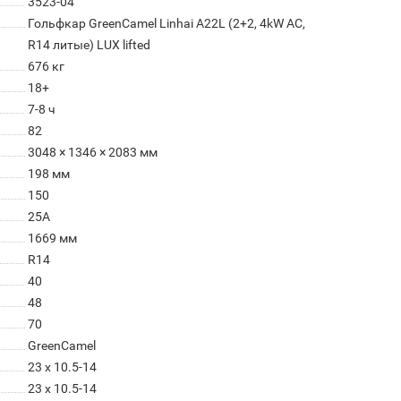
3523-04
Гольфкар GreenCamel Linhai A22L (2+2, 4kW AC,
R14 литые) LUX lifted
676 кг
18+
7-8 ч
82
3048 × 1346 × 2083 мм
198 мм
150
25A
1669 мм
R14
40
48
70
GreenCamel
23 x 10.5-14
23 x 10.5-14