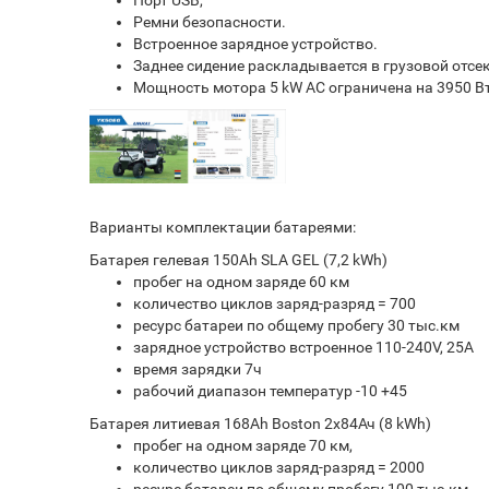
Порт USB,
Ремни безопасности.
Встроенное зарядное устройство.
Заднее сидение раскладывается в грузовой отсек
Мощность мотора 5 kW AC ограничена на 3950 Вт
Варианты комплектации батареями:
Батарея гелевая 150Ah SLA GEL (7,2 kWh)
пробег на одном заряде 60 км
количество циклов заряд-разряд = 700
ресурс батареи по общему пробегу 30 тыс.км
зарядное устройство встроенное 110-240V, 25A
время зарядки 7ч
рабочий диапазон температур -10 +45
Батарея литиевая 168Ah Boston 2х84Ач (8 kWh)
пробег на одном заряде 70 км,
количество циклов заряд-разряд = 2000
ресурс батареи по общему пробегу 100 тыс.км