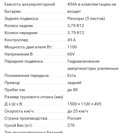
Емкость аккумуляторной
45Ah в комплектацию не
батареи:
входит
Задняя подвеска:
Рессоры (5 листов)
Колесо заднее:
3,75-R12
Колесо переднее:
3.75-R12
Контроллер:
45 А
Мощность двигателя Вт:
1100
Напряжение В:
60V
Передняя подвеска:
Гидравлические
амортизаторы усиленные
Пониженная передача:
Есть
Привод:
задний
Пробег км:
до 80
Размер грузового отсека (мм)
Д x Ш x В:
1500 × 1100 × 495
Скорость км/ч:
до 25 км/ч
Страна производства:
Россия
Сухой Вес (кг):
270
Тип аккумуляторных батарей,