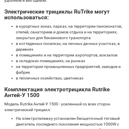
удобным и выгодным.
Электрические трициклы
RuTrike
могут
использоваться:
в курортных зонах, парках, на территории пансионатов,
отелей, санаториев и домов отдыха и на территориях,
закрытых для бензинового транспорта
в коттеджных поселках, на личных дачных участках, в
деревнях
в помещениях и на территории аэропортов, вокзалов
в складских помещениях, на рынках
на территории промышленных предприятий, заводов и
фабрик
в тепличных хозяйствах, цветниках
Комплектация электротрицикла Rutrike
Антей-У 1500
Модель Rutrike Антей-У 1500 - усиленный со всех сторон
электрический трицикл:
На электротележку установлен бесщеточный тяговый
двигатель последнего поколения мощностью 1000W с