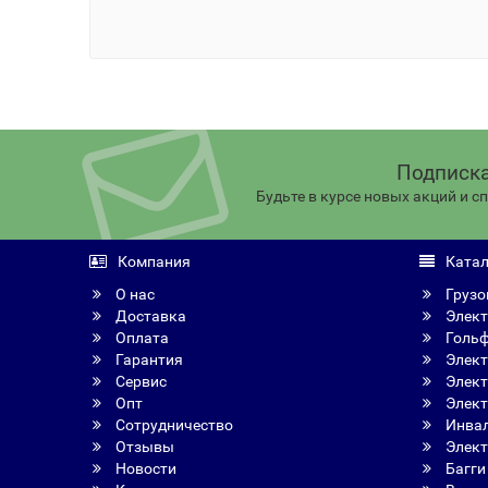
Подписка
Будьте в курсе новых акций и 
Компания
Катал
О нас
Грузо
Доставка
Элект
Оплата
Голь
Гарантия
Элект
Сервис
Элект
Опт
Элект
Сотрудничество
Инвал
Отзывы
Элект
Новости
Багги