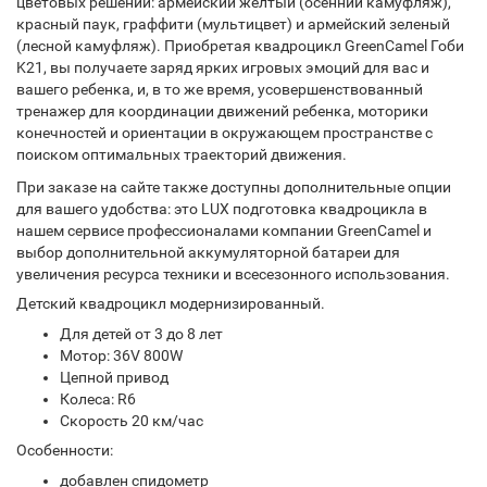
цветовых решений: армейский желтый (осенний камуфляж),
красный паук, граффити (мультицвет) и армейский зеленый
(лесной камуфляж). Приобретая квадроцикл GreenCamel Гоби
K21, вы получаете заряд ярких игровых эмоций для вас и
вашего ребенка, и, в то же время, усовершенствованный
тренажер для координации движений ребенка, моторики
конечностей и ориентации в окружающем пространстве с
поиском оптимальных траекторий движения.
При заказе на сайте также доступны дополнительные опции
для вашего удобства: это LUX подготовка квадроцикла в
нашем сервисе профессионалами компании GreenCamel и
выбор дополнительной аккумуляторной батареи для
увеличения ресурса техники и всесезонного использования.
Детский квадроцикл модернизированный.
Для детей от 3 до 8 лет
Мотор: 36V 800W
Цепной привод
Колеса: R6
Скорость 20 км/час
Особенности:
добавлен спидометр