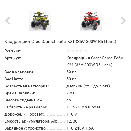
Квадроцикл GreenCamel Гоби K21 (36V 800W R6 Цепь)
Рейтинг:
Артикул:
Квадроцикл GreenCamel Гоби
K21 (36V 800W R6 Цепь)
Вес в упаковке:
59 кг
Вес Нетто:
50 кг
Возрастная категория:
Детский (от 3 до 7 лет)
Время Зарядки:
7-8 ч
Высота сиденья, см:
45
Габаритные размеры:
1.15 × 0.6 × 0.66 м
Дорожный Просвет:
110 м
Емкость аккумулятора, Ah:
12, 30
Зарядное устройство:
110-240V, 1,6A