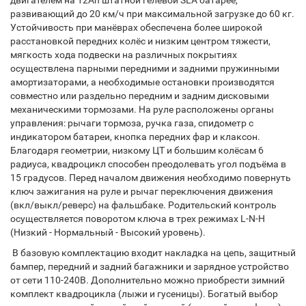
двигателем на 12Ah штатной гелевой SLA батарее,
развивающий до 20 км/ч при максимальной загрузке до 60 кг.
Устойчивость при манёврах обеспечена более широкой
расстановкой передних колёс и низким центром тяжести,
мягкость хода подвески на различных покрытиях
осуществлена парными передними и задними пружинными
амортизаторами, а необходимые остановки производятся
совместно или раздельно передним и задним дисковыми
механическими тормозами. На руле расположены органы
управления: рычаги тормоза, ручка газа, спидометр с
индикатором батареи, кнопка передних фар и клаксон.
Благодаря геометрии, низкому ЦТ и большим колёсам 6
радиуса, квадроцикл способен преодолевать угол подъёма в
15 градусов. Перед началом движения необходимо повернуть
ключ зажигания на руле и рычаг переключения движения
(вкл/выкл/реверс) на фальшбаке. Родительский контроль
осуществляется поворотом ключа в трех режимах L-N-H
(Низкий - Нормальный - Высокий уровень).
В базовую комплектацию входит накладка на цепь, защитный
бампер, передний и задний багажники и зарядное устройство
от сети 110-240В. Дополнительно можно приобрести зимний
комплект квадроцикла (лыжи и гусеницы). Богатый выбор