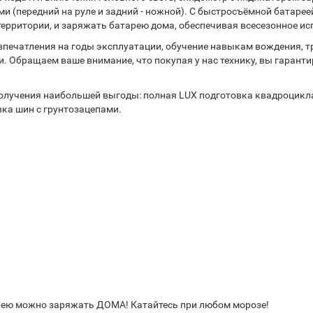
(передний на руле и задний - ножной). С быстросъёмной батарее
 территории, и заряжать батарею дома, обеспечивая всесезонное 
 впечатления на годы эксплуатации, обучение навыкам вождения, т
. Обращаем ваше внимание, что покупая у нас технику, вы гарант
лучения наибольшей выгоды: полная LUX подготовка квадроцикла 
вка шин с грунтозацепами.
арею можно заряжать ДОМА! Катайтесь при любом морозе!