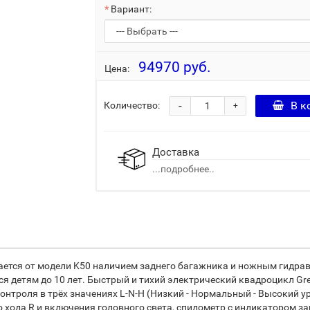
Вариант:
94970 руб.
Цена:
-
В к
Количество:
+
Доставка
...подробнее..
ется от модели K50 наличием заднего багажника и ножным гидрав
 детям до 10 лет. Быстрый и тихий электрический квадроцикл Gre
контроля в трёх значениях L-N-H (Низкий - Нормальный - Высокий 
го хода R и включения головного света, спидометр с индикатором 