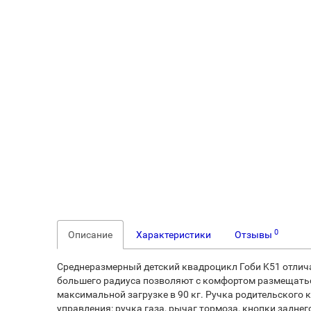
0
Описание
Характеристики
Отзывы
Среднеразмерный детский квадроцикл Гоби K51 отлича
большего радиуса позволяют с комфортом размещаться
максимальной загрузке в 90 кг. Ручка родительского 
управления: ручка газа, рычаг тормоза, кнопки задне