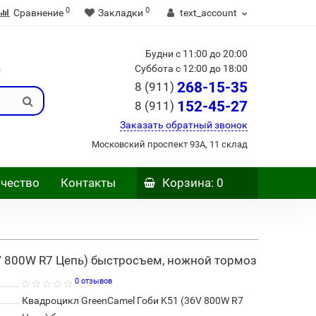
0
0
Сравнение
Закладки
text_account
Будни с 11:00 до 20:00
Б
Суббота с 12:00 до 18:00
268-15-35
8 (911)
152-45-27
8 (911)
Заказать обратный звонок
Московский проспект 93А, 11 склад
чество
Контакты
Корзина
: 0
V 800W R7 Цепь) быстросъем, ножной тормоз
0 отзывов
Квадроцикл GreenCamel Гоби K51 (36V 800W R7