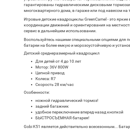
гарантированы гидравлическими дисковыми тормозами 
многоквартирного дома, в гараже или под навесом на
Игровые детские квадроциклы GreenCamel - это яркие
координации движений и ориентирования на местности
сервис в дальнейшем использовании.
Воспользуйтесь нашими специальными опциями для по
батареи на более емкую и морозоустойчивую и устано
Детский среднеразмерный квадроцикл
Для детей от 4 до 10 лет
Мотор: 36V 800W
Цепной привод
Колеса: R7
Скорость 28 км/час
Особенности:
ножной гидравлический тормоз!
задний багажник
удобное переключение вперед-назад кнопкой
БЫСТРОСЪЕМНАЯ батарея!
Gobi K51 является действительно всесезонным... Бат