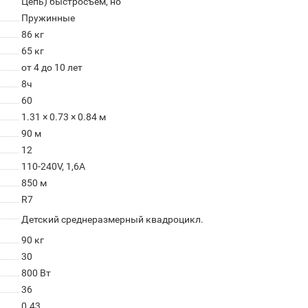
Цепь) быстросъем, но
Пружинные
86 кг
65 кг
от 4 до 10 лет
8ч
60
1.31 × 0.73 × 0.84 м
90 м
12
110-240V, 1,6A
850 м
R7
Детский среднеразмерный квадроцикл.
90 кг
30
800 Вт
36
0.43