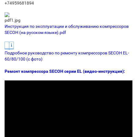
+74959681894
И
нструкция по эксплуатации и обслуживанию компрессоров
SECOH (на русском языке)
.pdf
Подробное руководство по ремонту компрессоров SECOH EL-
60/80/100 (с фото)
Ремонт компрессора SECOH серии EL (видео-инструкция):