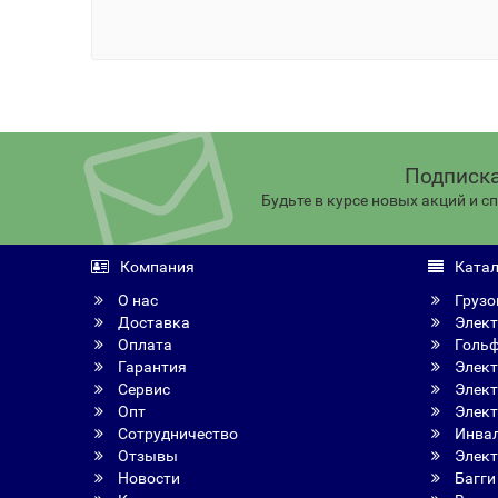
Подписка
Будьте в курсе новых акций и 
Компания
Катал
О нас
Грузо
Доставка
Элект
Оплата
Голь
Гарантия
Элект
Сервис
Элект
Опт
Элект
Сотрудничество
Инвал
Отзывы
Элект
Новости
Багги