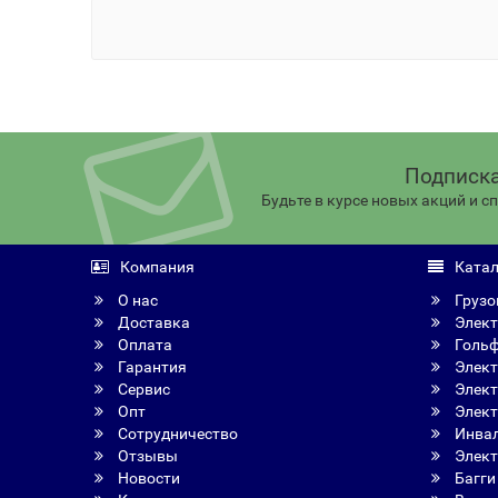
Подписка
Будьте в курсе новых акций и 
Компания
Катал
О нас
Грузо
Доставка
Элект
Оплата
Голь
Гарантия
Элект
Сервис
Элект
Опт
Элект
Сотрудничество
Инвал
Отзывы
Элект
Новости
Багги