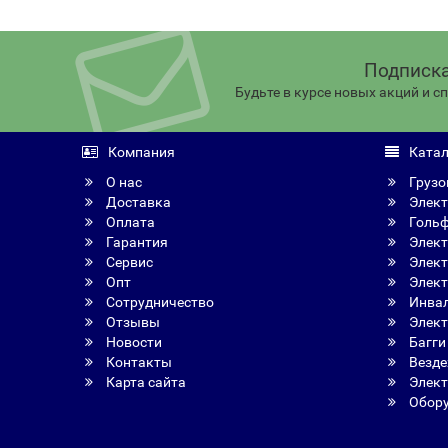
Подписка
Будьте в курсе новых акций и 
Компания
Катал
О нас
Грузо
Доставка
Элект
Оплата
Голь
Гарантия
Элект
Сервис
Элект
Опт
Элект
Сотрудничество
Инвал
Отзывы
Элект
Новости
Багги
Контакты
Везде
Карта сайта
Элект
Обору