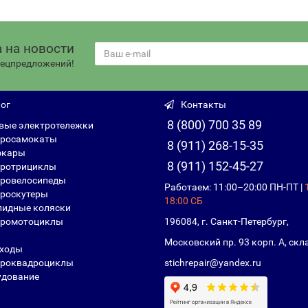
 на новости
спецпредложений!
ог
Контакты
8 (800) 700 35 89
вые электротележки
росамокаты
8 (911) 268-15-35
фкары
8 (911) 152-45-27
ротрициклы
ровелосипеды
Работаем: 11:00–20:00 ПН-ПТ |
роскутеры
18:00 СБ
идные коляски
ромотоциклы
196084, г. Санкт-Петербург,
Московский пр. 93 корп. А, скл
ходы
роквадроциклы
stichrepair@yandex.ru
дование