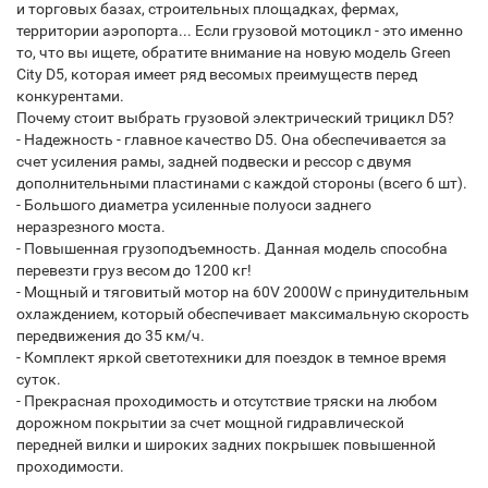
и торговых базах, строительных площадках, фермах,
территории аэропорта... Если грузовой мотоцикл - это именно
то, что вы ищете, обратите внимание на новую модель Green
City D5, которая имеет ряд весомых преимуществ перед
конкурентами.
Почему стоит выбрать грузовой электрический трицикл D5?
- Надежность - главное качество D5. Она обеспечивается за
счет усиления рамы, задней подвески и рессор с двумя
дополнительными пластинами с каждой стороны (всего 6 шт).
- Большого диаметра усиленные полуоси заднего
неразрезного моста.
- Повышенная грузоподъемность. Данная модель способна
перевезти груз весом до 1200 кг!
- Мощный и тяговитый мотор на 60V 2000W с принудительным
охлаждением, который обеспечивает максимальную скорость
передвижения до 35 км/ч.
- Комплект яркой светотехники для поездок в темное время
суток.
- Прекрасная проходимость и отсутствие тряски на любом
дорожном покрытии за счет мощной гидравлической
передней вилки и широких задних покрышек повышенной
проходимости.