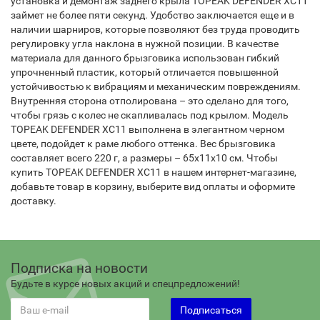
установка и демонтаж заднего крыла TOPEAK DEFENDER XC11
займет не более пяти секунд. Удобство заключается еще и в
наличии шарниров, которые позволяют без труда проводить
регулировку угла наклона в нужной позиции. В качестве
материала для данного брызговика использован гибкий
упрочненный пластик, который отличается повышенной
устойчивостью к вибрациям и механическим повреждениям.
Внутренняя сторона отполирована – это сделано для того,
чтобы грязь с колес не скапливалась под крылом. Модель
TOPEAK DEFENDER XC11 выполнена в элегантном черном
цвете, подойдет к раме любого оттенка. Вес брызговика
составляет всего 220 г, а размеры – 65х11х10 см. Чтобы
купить TOPEAK DEFENDER XC11 в нашем интернет-магазине,
добавьте товар в корзину, выберите вид оплаты и оформите
доставку.
Подписка на новости
Будьте в курсе новых акций и спецпредложений!
Подписаться