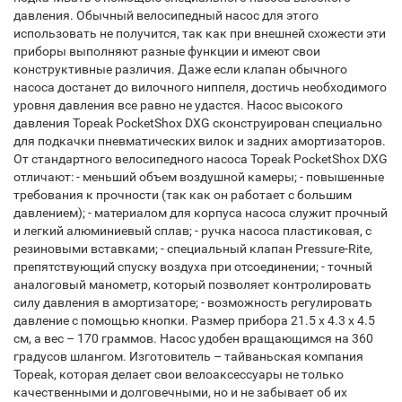
давления. Обычный велосипедный насос для этого
использовать не получится, так как при внешней схожести эти
приборы выполняют разные функции и имеют свои
конструктивные различия. Даже если клапан обычного
насоса достанет до вилочного ниппеля, достичь необходимого
уровня давления все равно не удастся. Насос высокого
давления Topeak PocketShox DXG сконструирован специально
для подкачки пневматических вилок и задних амортизаторов.
От стандартного велосипедного насоса Topeak PocketShox DXG
отличают: - меньший объем воздушной камеры; - повышенные
требования к прочности (так как он работает с большим
давлением); - материалом для корпуса насоса служит прочный
и легкий алюминиевый сплав; - ручка насоса пластиковая, с
резиновыми вставками; - специальный клапан Pressure-Rite,
препятствующий спуску воздуха при отсоединении; - точный
аналоговый манометр, который позволяет контролировать
силу давления в амортизаторе; - возможность регулировать
давление с помощью кнопки. Размер прибора 21.5 x 4.3 x 4.5
см, а вес – 170 граммов. Насос удобен вращающимся на 360
градусов шлангом. Изготовитель – тайваньская компания
Topeak, которая делает свои велоаксессуары не только
качественными и долговечными, но и не забывает об их