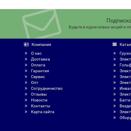
Подписка
Будьте в курсе новых акций и 
Компания
Катал
О нас
Грузо
Доставка
Элект
Оплата
Голь
Гарантия
Элект
Сервис
Элект
Опт
Элект
Сотрудничество
Инвал
Отзывы
Элект
Новости
Багги
Контакты
Везде
Карта сайта
Элект
Обору