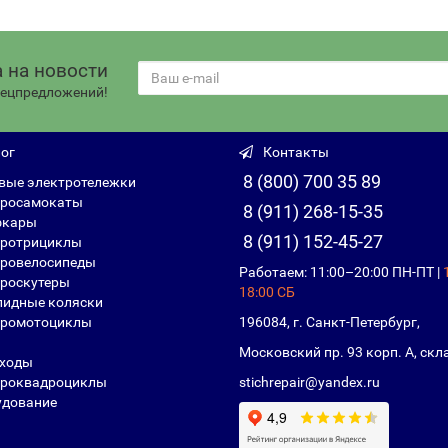
 на новости
спецпредложений!
ог
Контакты
8 (800) 700 35 89
вые электротележки
росамокаты
8 (911) 268-15-35
фкары
8 (911) 152-45-27
ротрициклы
ровелосипеды
Работаем: 11:00–20:00 ПН-ПТ |
роскутеры
18:00 СБ
идные коляски
ромотоциклы
196084, г. Санкт-Петербург,
Московский пр. 93 корп. А, скл
ходы
роквадроциклы
stichrepair@yandex.ru
дование