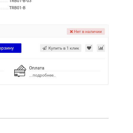
TRB01-B-03
TRB01-B
Нет в наличии
орзину
Купить в 1 клик
Оплата
...подробнее..