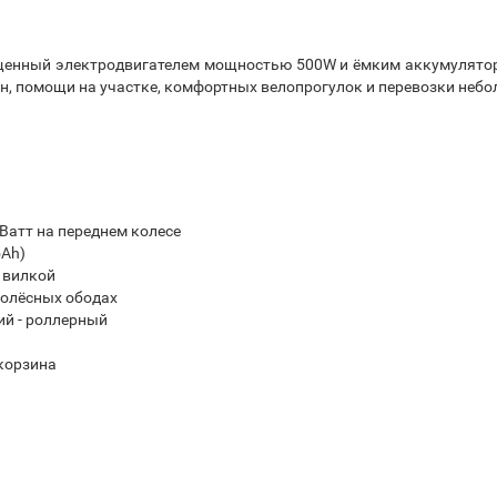
ащенный электродвигателем мощностью 500W и ёмким аккумулятор
ин, помощи на участке, комфортных велопрогулок и перевозки небо
Ватт на переднем колесе
5Ah)
 вилкой
колёсных ободах
ий - роллерный
 корзина