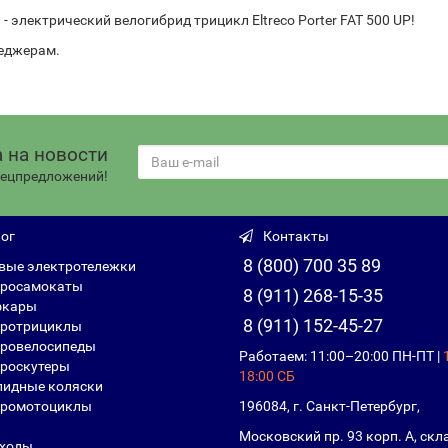
 электрический велогибрид трицикл Eltreco Porter FAT 500 UP!
еджерам.
 на новости
спецпредложений!
ог
Контакты
8 (800) 700 35 89
вые электротележки
росамокаты
8 (911) 268-15-35
фкары
8 (911) 152-45-27
ротрициклы
ровелосипеды
Работаем: 11:00–20:00 ПН-ПТ |
роскутеры
18:00 СБ
идные коляски
ромотоциклы
196084, г. Санкт-Петербург,
Московский пр. 93 корп. А, скл
ходы