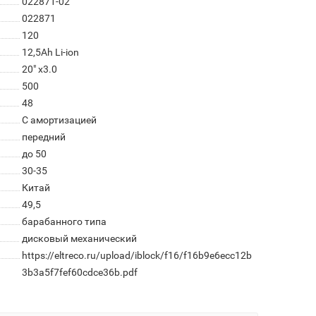
022871-02
022871
120
12,5Аh Li-ion
20" x3.0
500
48
С амортизацией
передний
до 50
30-35
Китай
49,5
барабанного типа
дисковый механический
https://eltreco.ru/upload/iblock/f16/f16b9e6ecc12b
3b3a5f7fef60cdce36b.pdf