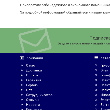
Приобретите себе надёжного и экономного помощника -
За подробной информацией обращайтесь к нашим мен
Подписка
Будьте в курсе новых акций и 
Компания
Катал
О нас
Грузо
Доставка
Элект
Оплата
Голь
Гарантия
Элект
Сервис
Элект
Опт
Элект
Сотрудничество
Инвал
Отзывы
Элект
Новости
Багги
Контакты
Везде