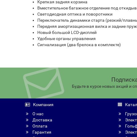
Крепкая задняя корзина
Вместительное багажное отделение под откид
Светодиодная оптика и поворотники
Переключатель динамики старта (резкий/плавн
Передняя амортизационная вилка и задние пру
Новый большой LCD-дисплей
Удобные органы управления
Сигнализация (два брелока в комплекте)
Подписка
Будьте в курсе новых акций и 
Компания
Катал
О нас
Грузо
Доставка
Элект
Оплата
Голь
Гарантия
Элект