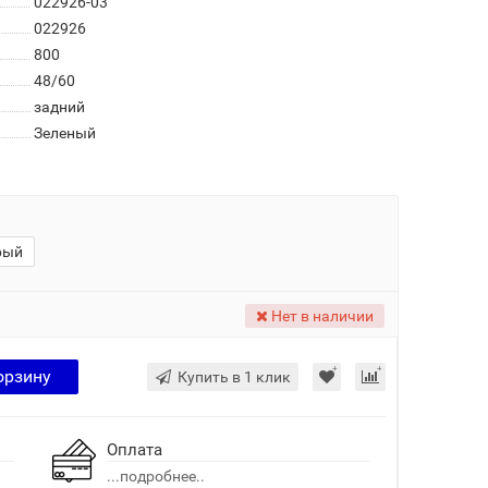
022926-03
022926
800
48/60
задний
Зеленый
рый
Нет в наличии
орзину
Купить в 1 клик
Оплата
...подробнее..