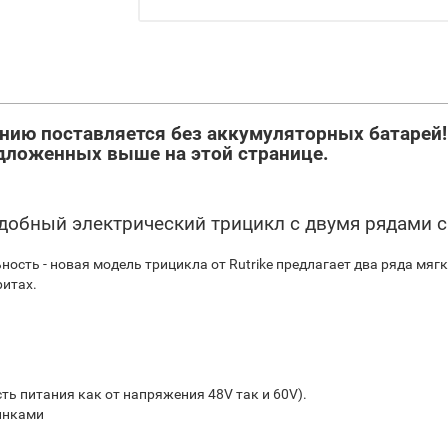
анию поставляется без аккумуляторных батарей
дложенных выше на этой странице.
 удобный электрический трицикл с двумя рядами 
ость - новая модель трицикла от Rutrike предлагает два ряда мягк
итах.
ь питания как от напряжения 48V так и 60V).
инками