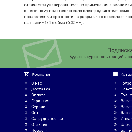
отличается универсальностью применения и экономичн
к неточному положению вала электродвигателя самока
показателями прочности на разрыв, что позволяет исп
шаг цепи - 1/4 дюйма (6,35мм).
Подписка
Будьте в курсе новых акций и 
Компания
Катал
О нас
Грузо
Доставка
Элект
Оплата
Голь
Гарантия
Элект
Сервис
Элект
Опт
Элект
Сотрудничество
Инвал
Отзывы
Элект
Новости
Багги