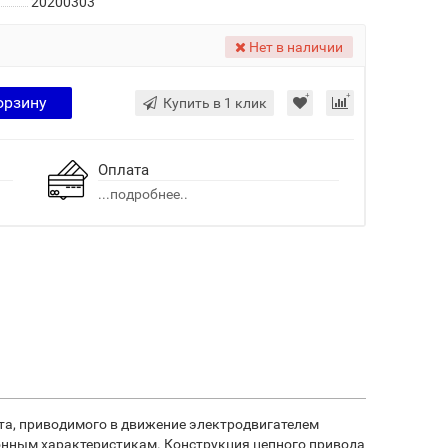
20200303
Нет в наличии
орзину
Купить в 1 клик
Оплата
...подробнее..
ата, приводимого в движение электродвигателем
онным характеристикам. Конструкция цепного привода