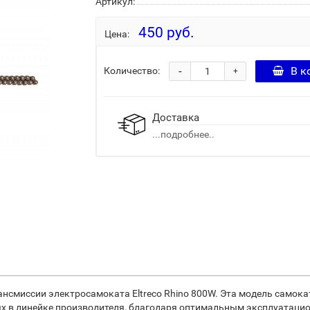
Артикул:
450 руб.
Цена:
-
В к
Количество:
+
Доставка
...подробнее..
ансмиссии электросамоката Eltreco Rhino 800W. Эта модель самок
ых в линейке производителя, благодаря оптимальным эксплуатаци