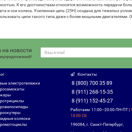
остью. К его достоинствам относятся возможность передачи боль
та и оси колеса. Усиленная цепь (25H) создана для тяжелых усло
ользовать цепи такого типа даже с более мощными двигателями. О
 на новости
спецпредложений!
ог
Контакты
8 (800) 700 35 89
вые электротележки
росамокаты
8 (911) 268-15-35
фкары
8 (911) 152-45-27
ротрициклы
ровелосипеды
Работаем: 11:00–20:00 ПН-ПТ |
роскутеры
18:00 СБ
идные коляски
ромотоциклы
196084, г. Санкт-Петербург,