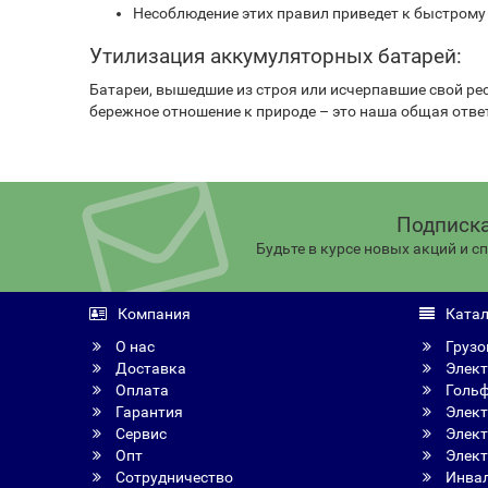
Несоблюдение этих правил приведет к быстрому 
Утилизация аккумуляторных батарей:
Батареи, вышедшие из строя или исчерпавшие свой ре
бережное отношение к природе – это наша общая отве
Подписка
Будьте в курсе новых акций и 
Компания
Катал
О нас
Грузо
Доставка
Элект
Оплата
Голь
Гарантия
Элект
Сервис
Элект
Опт
Элект
Сотрудничество
Инвал