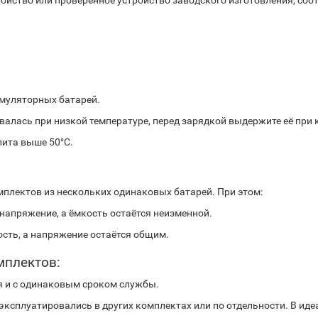
ройство или проверенное устройство заводского изготовления, со
муляторных батарей.
валась при низкой температуре, перед зарядкой выдержите её при 
лита выше 50°С.
плектов из нескольких одинаковых батарей. При этом:
напряжение, а ёмкость остаётся неизменной.
сть, а напряжение остаётся общим.
мплектов:
я и с одинаковым сроком службы.
эксплуатировались в других комплектах или по отдельности. В иде