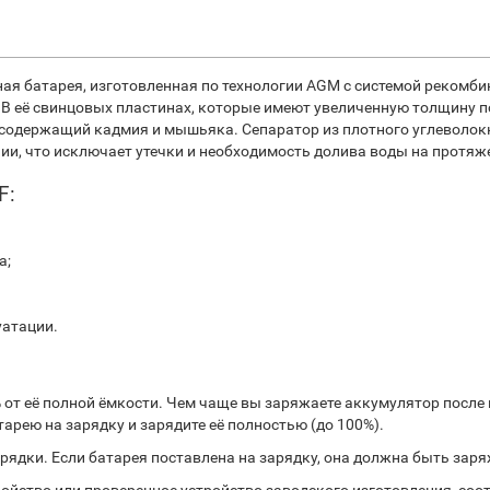
я батарея, изготовленная по технологии AGM с системой рекомбин
 В её свинцовых пластинах, которые имеют увеличенную толщину п
 содержащий кадмия и мышьяка. Сепаратор из плотного углеволок
ии, что исключает утечки и необходимость долива воды на протяж
F:
а;
уатации.
% от её полной ёмкости. Чем чаще вы заряжаете аккумулятор после 
арею на зарядку и зарядите её полностью (до 100%).
рядки. Если батарея поставлена на зарядку, она должна быть зар