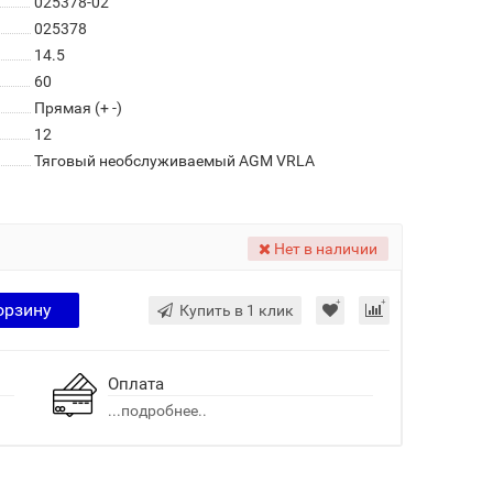
025378-02
025378
14.5
60
Прямая (+ -)
12
Тяговый необслуживаемый AGM VRLA
Нет в наличии
орзину
Купить в 1 клик
Оплата
...подробнее..