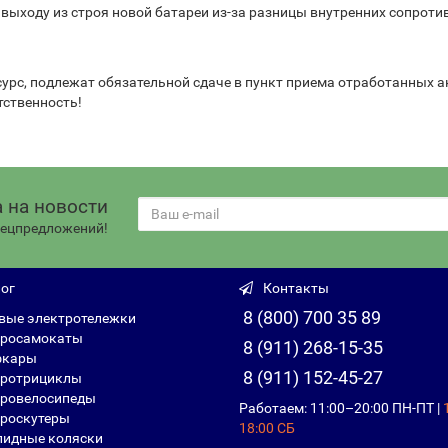
выходу из строя новой батареи из-за разницы внутренних сопроти
сурс, подлежат обязательной сдаче в пункт приема отработанных 
тственность!
 на новости
спецпредложений!
ог
Контакты
8 (800) 700 35 89
вые электротележки
росамокаты
8 (911) 268-15-35
фкары
8 (911) 152-45-27
ротрициклы
ровелосипеды
Работаем: 11:00–20:00 ПН-ПТ |
роскутеры
18:00 СБ
идные коляски