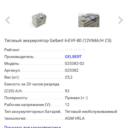
Тяговый аккумулятор Gelbert 6-EVF-80 (12V84A/H C5)
Рейтинг:
Производитель:
GELBERT
Модель:
025382-02
Артикул:
025382
Вес (кг):
25,2
Емкость за 20 часов разряда
(С20) A/h:
92
Полярность:
Прямая (+ -)
Рабочее напряжение (V):
12
Тип аккумуляторных батарей,
Тяговый необслуживаемый
технология:
AGM VRLA
Показать все характеристики