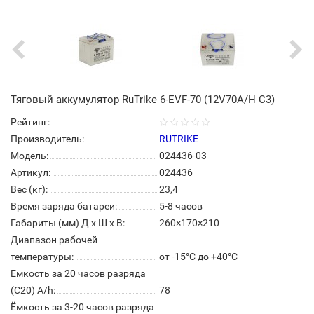
Тяговый аккумулятор RuTrike 6-EVF-70 (12V70A/H C3)
Рейтинг:
Производитель:
RUTRIKE
Модель:
024436-03
Артикул:
024436
Вес (кг):
23,4
Время заряда батареи:
5-8 часов
Габариты (мм) Д x Ш x В:
260×170×210
Диапазон рабочей
температуры:
от -15°С до +40°С
Емкость за 20 часов разряда
(С20) A/h:
78
Ёмкость за 3-20 часов разряда