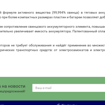
й формуле активного вещества (99,994% свинца) в тяговых акк
то при более компактных размерах пластин и батареи позволяет до
ннее сопротивление свинцового аккумуляторного элемента, повыш
ачительно увеличивает емкость аккумулятора. Патентованный спл
торов не требует обслуживания и найдёт применение во множес
трических транспортных средств: от электросамокатов и электро
 на новости
спецпредложений!