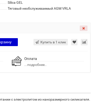
Silica GEL
Тяговый необслуживаемый AGM VRLA
орзину
Купить в 1 клик
Оплата
...подробнее..
етании с электролитом из наноразмерного силикагеля.