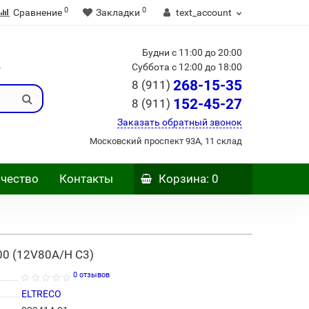
0
0
Сравнение
Закладки
text_account
Будни с 11:00 до 20:00
Б
Суббота с 12:00 до 18:00
268-15-35
8 (911)
152-45-27
8 (911)
Заказать обратный звонок
Московский проспект 93А, 11 склад
чество
Контакты
Корзина
: 0
00 (12V80A/H C3)
0 отзывов
ELTRECO