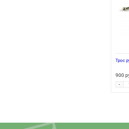
Трос р
900 р
-