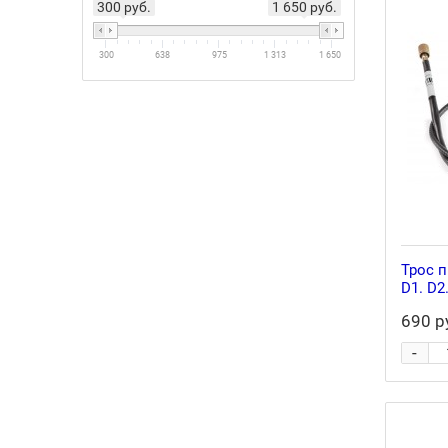
300 руб.
1 650 руб.
300
638
975
1 313
1 650
Трос п
D1. D2
690 р
-