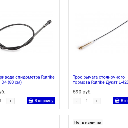
ривода спидометра Rutrike
Трос рычага стояночного
. D4 (80 см)
тормоза Rutrike Дукат L-42
уб.
590 руб.
-
В корзину
В к
+
+
Нет в наличии