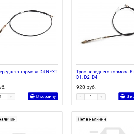
переднего тормоза D4 NEXT
Трос переднего тормоза Ru
D1. D2. D4
уб.
920 руб.
-
В корзину
В к
+
+
 наличии
Нет в наличии