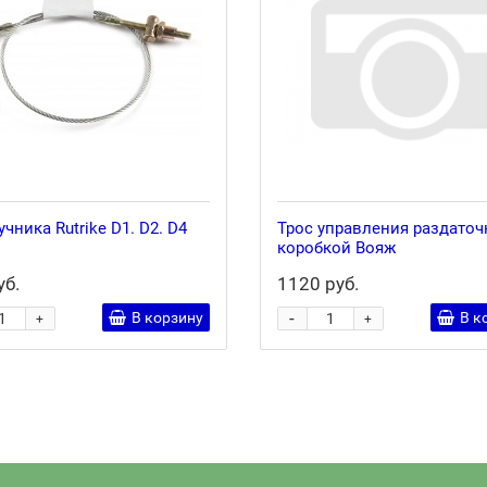
учника Rutrike D1. D2. D4
Трос управления раздаточ
коробкой Вояж
уб.
1120 руб.
-
В корзину
В к
+
+