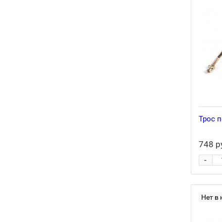
Трос 
748 р
-
Нет в