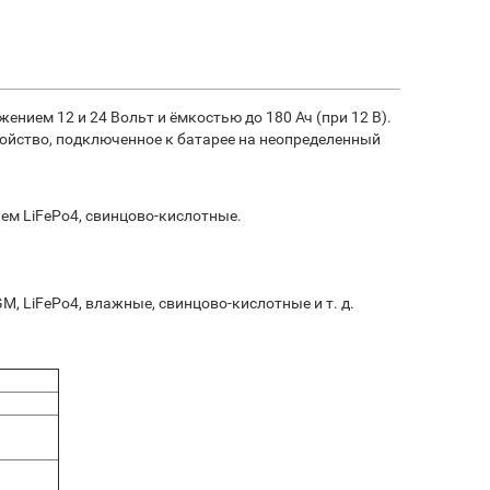
ием 12 и 24 Вольт и ёмкостью до 180 Ач (при 12 В).
ойство, подключенное к батарее на неопределенный
ем LiFePo4, свинцово-кислотные.
, LiFePo4, влажные, свинцово-кислотные и т. д.