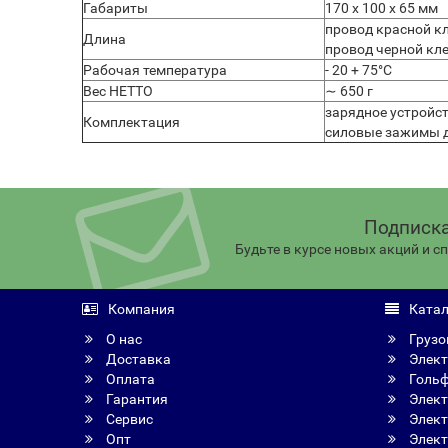
Габариты
170 х 100 х 65 мм
провод красной кл
Длина
провод черной кле
Рабочая температура
- 20 + 75°C
Вес НЕТТО
∼ 650 г
зарядное устройст
Комплектация
силовые зажимы дл
Подписка
Будьте в курсе новых акций и 
Компания
Катал
О нас
Грузо
Доставка
Элект
Оплата
Голь
Гарантия
Элект
Сервис
Элект
Опт
Элект