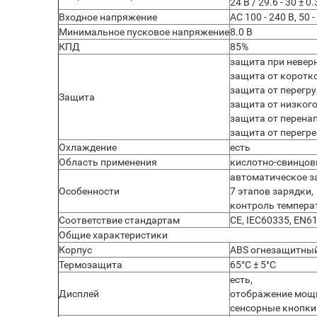
24 В / 29.6 - 30 ± 0.
Входное напряжение
AC 100 - 240 В, 50 -
Минимальное пусковое напряжение
8.0 В
КПД
85%
защита при невер
защита от коротк
защита от перегру
Защита
защита от низког
защита от перена
защита от перегр
Охлаждение
есть
Область применения
кислотно-свинцовы
автоматическое з
Особенности
7 этапов зарядки,
контроль темпер
Соответствие стандартам
CE, IEC60335, EN6
Общие характеристики
Корпус
ABS огнезащитный
Термозащита
65°С ± 5°С
есть,
Дисплей
отображение мощн
сенсорные кнопки