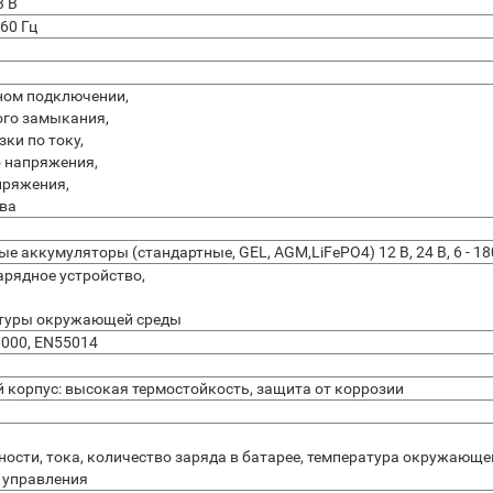
3 В
 60 Гц
ном подключении,
ого замыкания,
зки по току,
о напряжения,
пряжения,
ева
е аккумуляторы (стандартные, GEL, AGM,LiFePO4) 12 В, 24 В, 6 - 18
арядное устройство,
атуры окружающей среды
1000, EN55014
 корпус: высокая термостойкость, защита от коррозии
ости, тока, количество заряда в батарее, температура окружающе
 управления