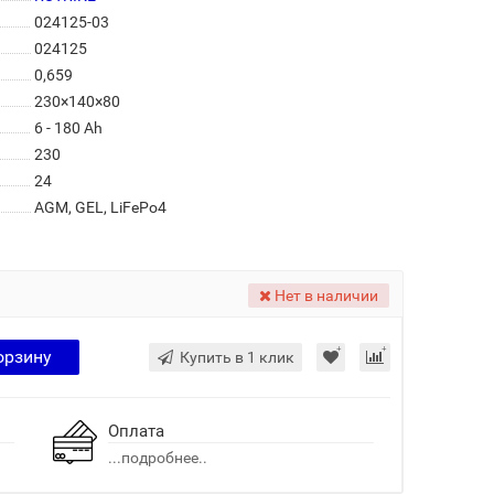
024125-03
024125
0,659
230×140×80
6 - 180 Ah
230
24
AGM, GEL, LiFePo4
Нет в наличии
орзину
Купить в 1 клик
Оплата
...подробнее..