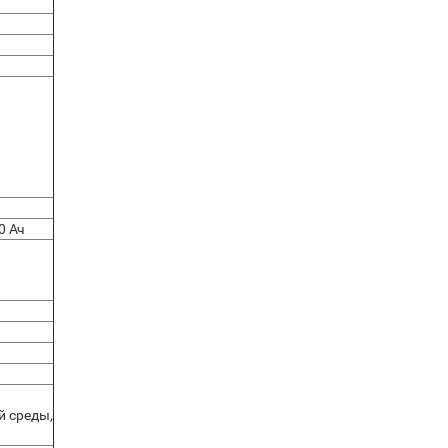
0 Ач
й среды,