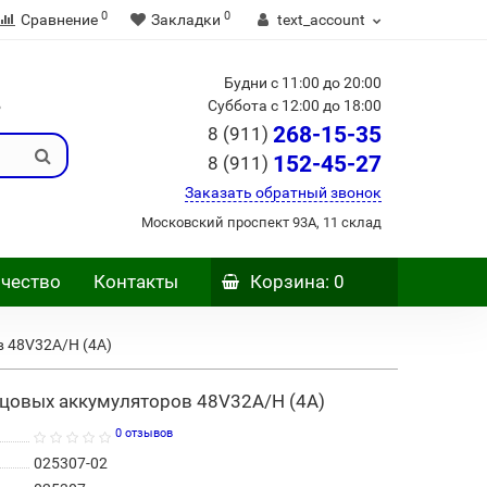
0
0
Сравнение
Закладки
text_account
Будни с 11:00 до 20:00
Б
Суббота с 12:00 до 18:00
268-15-35
8 (911)
152-45-27
8 (911)
Заказать обратный звонок
Московский проспект 93А, 11 склад
чество
Контакты
Корзина
: 0
в 48V32A/H (4A)
нцовых аккумуляторов 48V32A/H (4A)
0 отзывов
025307-02