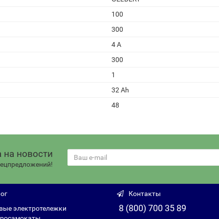
100
300
4 А
300
1
32 Ah
48
 на новости
спецпредложений!
ог
Контакты
8 (800) 700 35 89
вые электротележки
росамокаты