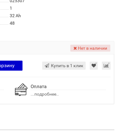
025307
1
32 Ah
48
Нет в наличии
орзину
Купить в 1 клик
Оплата
...подробнее..