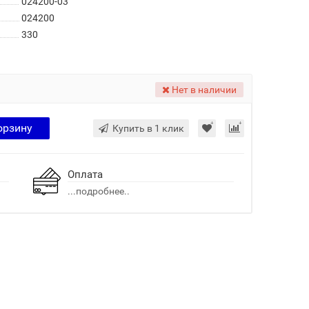
024200-03
024200
330
Нет в наличии
орзину
Купить в 1 клик
Оплата
...подробнее..