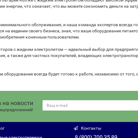
е батареи Rutrike с жидким электролитом обладают высокой эффе
энергии, что означает, что вы можете сэкономить деньги на затр
 минимального обслуживания, и наша команда экспертов всегда го
 на ведении своего бизнеса, зная, что ваше оборудование питает
приобретения конечным пользователем.
яторов с жидким электролитом — идеальный выбор для предприятий
я, а также для частных покупателей, владеющих электротранспор
 оборудование всегда будет готово к работе, независимо от того,
 на новости
спецпредложений!
ог
Контакты
8 (800) 700 35 89
вые электротележки