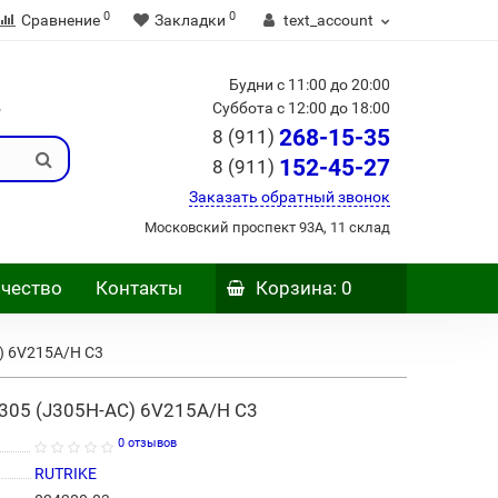
0
0
Сравнение
Закладки
text_account
Будни с 11:00 до 20:00
Б
Суббота с 12:00 до 18:00
268-15-35
8 (911)
152-45-27
8 (911)
Заказать обратный звонок
Московский проспект 93А, 11 склад
чество
Контакты
Корзина
: 0
C) 6V215A/H C3
J305 (J305H-AC) 6V215A/H C3
0 отзывов
RUTRIKE